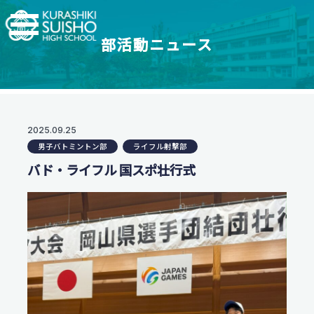
部活動ニュース
学科・コース
学校紹介
【普通科】特別進学コース/進学コース
特進・進学コース
翠松高校の強み
2025.09.25
学校情報
進学コース
男子バトミントン部
ライフル射撃部
制服紹介
【普通科】創学コース
進学実績
バド・ライフル 国スポ壮行式
茶道教育
2.5次元先生図鑑
創学コース 自己探求系
地域との連携
創学コース 福祉探求系
部活動一覧
支援体制
商業科
翠松図鑑
スイッチ！未来を開こう
地域マーケティングコース
部活動一覧
会計マネジメントコース
部活動ニュース
受験生のみなさまへ
情報プログラミングコース
生活科学科
お知らせ
オープンスクール・入試情報