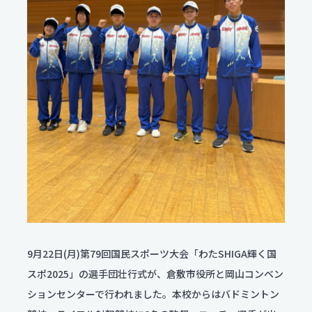
服飾コーディネートコース
今後のスケジュール
食物クリエイトコース
お問い合わせ
翠松ニュース
資料請求
保育デザインコース
在校生・保護者のみなさま
看護科
各種証明書発行
部活動ニュース
看護科（⾼校課程）
資料請求
専攻科（専攻科課程）
よくある質問
学校評価
交通アクセス
学校施設耐震化への取り組み状況
9月22日(月)第79回国民スポーツ大会「わたSHIGA輝く国
教職員募集
スポ2025」の選手団壮行式が、倉敷市役所と岡山コンベン
ションセンターで行われました。本校からはバドミントン
関連リンク