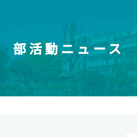
部活動ニュース
校紹介
スイッチ！未来を開
報
受験生のみなさまへ
介
元先生図鑑
オープンスクール・入試情報
今後のスケジュール
松高校の強み
資料請求
育
の連携