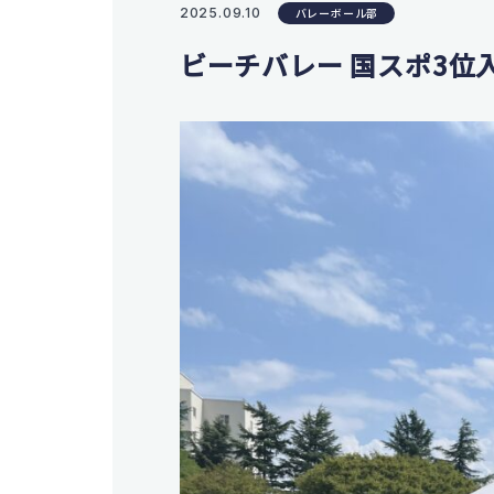
支援体
2025.09.10
バレーボール部
会計マネジメントコース
翠松図
情報プログラミングコース
ビーチバレー 国スポ3位
生活科学科
進
服飾コーディネートコース
食物クリエイトコース
保育デザインコース
部
看護科
看護科（⾼校課程）
部活動
専攻科（専攻科課程）