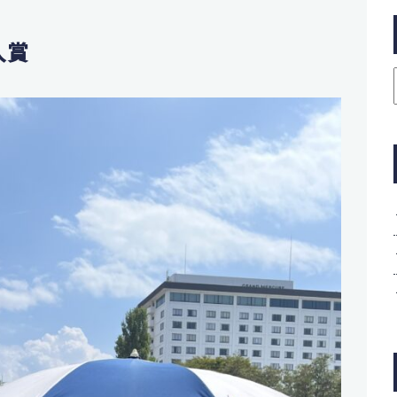
制
鑑
入賞
学実績
活動一覧
ニュース