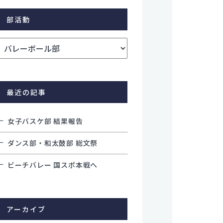
学校評価
部活動
交通アクセス
学校施設耐震化への取り組み状況
教職員募集
関連リンク
個人情報保護方針
最近の記事
サイトポリシー
女子バスケ部 結果報告
ダンス部・和太鼓部 総文祭
ビーチバレー 国スポ本戦へ
アーカイブ