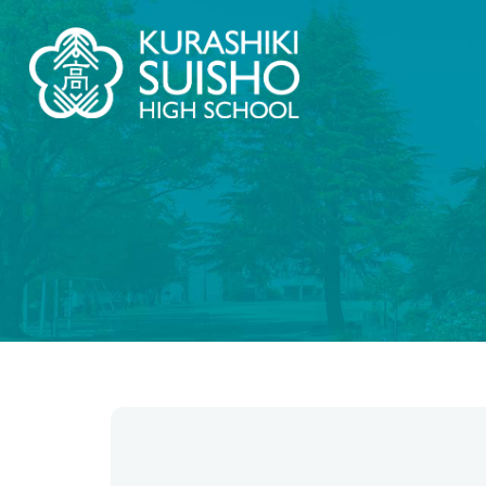
学科・コース
学
【普通科】特別進学コース/進学コース
学校情
制服紹
特進・進学コース
2.5次
進学コース
【普通科】創学コース
創学コース 自己探求系
翠
創学コース 福祉探求系
茶道教
商業科
地域と
地域マーケティングコース