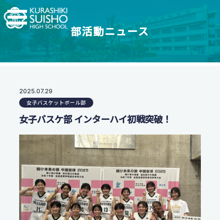
部活動ニュース
学科・コース
学校紹介
【普通科】特別進学コース/進学コース
特進・進学コース
翠松高校の強み
2025.07.29
学校情報
進学コース
女子バスケットボール部
制服紹介
【普通科】創学コース
進学実績
女子バスケ部 インターハイ初戦突破！
茶道教育
2.5次元先生図鑑
創学コース 自己探求系
地域との連携
創学コース 福祉探求系
部活動一覧
支援体制
商業科
翠松図鑑
スイッチ！未来を開こう
地域マーケティングコース
部活動一覧
会計マネジメントコース
部活動ニュース
受験生のみなさまへ
情報プログラミングコース
生活科学科
お知らせ
オープンスクール・入試情報