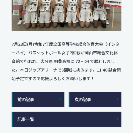
服飾コーディネートコース
今後のスケジュール
食物クリエイトコース
お問い合わせ
翠松ニュース
資料請求
保育デザインコース
在校生・保護者のみなさま
看護科
各種証明書発行
部活動ニュース
看護科（⾼校課程）
資料請求
専攻科（専攻科課程）
7月28日(月)令和7年度全国高等学校総合体育大会（インタ
ーハイ）バスケットボール女子2回戦が岡山市総合文化体
よくある質問
育館で行われ、大分県 明豊高校に 72 – 64 で勝利しまし
た。本日ジップアリーナで3回戦に挑みます。11:40 試合開
学校評価
始予定ですので応援よろしくお願いします！
交通アクセス
前の記事
次の記事
学校施設耐震化への取り組み状況
教職員募集
記事一覧
関連リンク