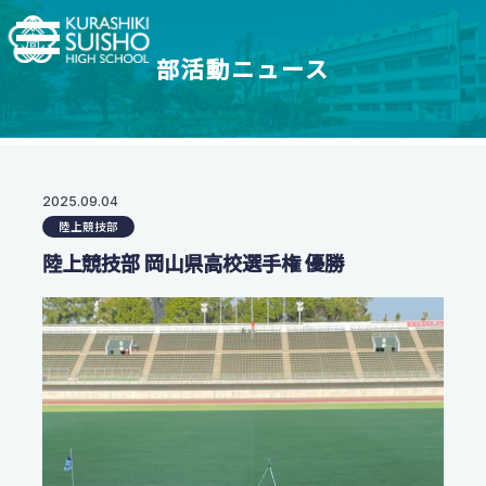
部活動ニュース
学科・コース
学校紹介
【普通科】特別進学コース/進学コース
特進・進学コース
翠松高校の強み
2025.09.04
学校情報
進学コース
陸上競技部
制服紹介
【普通科】創学コース
進学実績
陸上競技部 岡山県高校選手権 優勝
茶道教育
2.5次元先生図鑑
創学コース 自己探求系
地域との連携
創学コース 福祉探求系
部活動一覧
支援体制
商業科
翠松図鑑
スイッチ！未来を開こう
地域マーケティングコース
部活動一覧
会計マネジメントコース
部活動ニュース
受験生のみなさまへ
情報プログラミングコース
生活科学科
お知らせ
オープンスクール・入試情報