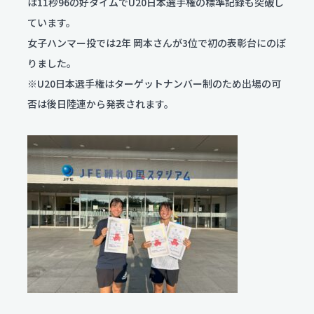
は11秒96の好タイムでU20日本選手権の標準記録も突破し
ています。
個人情報保護方針
女子ハンマー投では2年 岡本さんが3位で初の表彰台にのぼ
りました。
サイトポリシー
※U20日本選手権はターゲットナンバー制のため出場の可
否は後日陸連から発表されます。