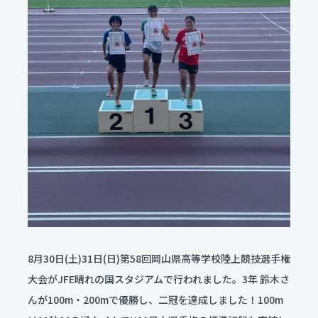
服飾コーディネートコース
今後のスケジュール
食物クリエイトコース
お問い合わせ
翠松ニュース
資料請求
保育デザインコース
在校生・保護者のみなさま
看護科
各種証明書発行
部活動ニュース
看護科（⾼校課程）
資料請求
専攻科（専攻科課程）
よくある質問
学校評価
交通アクセス
学校施設耐震化への取り組み状況
8月30日(土)31日(日)第58回岡山県高等学校陸上競技選手権
教職員募集
大会がJFE晴れの国スタジアムで行われました。3年 鈴木さ
んが100m・200mで優勝し、二冠を達成しました！100m
関連リンク