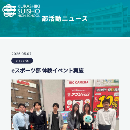
部活動ニュース
学科・コース
学校紹介
【普通科】特別進学コース/進学コース
特進・進学コース
翠松高校の強み
2026.05.07
学校情報
進学コース
e-sports
制服紹介
【普通科】創学コース
進学実績
eスポーツ部 体験イベント実施
茶道教育
2.5次元先生図鑑
創学コース 自己探求系
地域との連携
創学コース 福祉探求系
部活動一覧
支援体制
商業科
翠松図鑑
スイッチ！未来を開こう
地域マーケティングコース
部活動一覧
会計マネジメントコース
部活動ニュース
受験生のみなさまへ
情報プログラミングコース
生活科学科
お知らせ
オープンスクール・入試情報