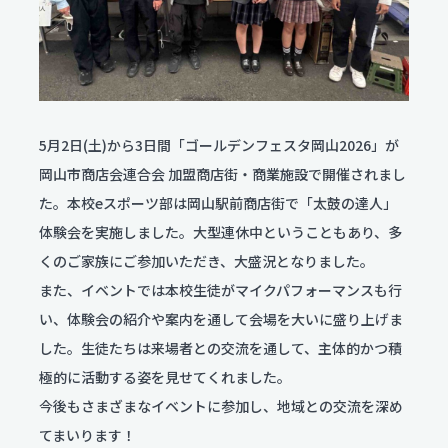
服飾コーディネートコース
今後のスケジュール
食物クリエイトコース
お問い合わせ
翠松ニュース
資料請求
保育デザインコース
在校生・保護者のみなさま
看護科
各種証明書発行
部活動ニュース
看護科（⾼校課程）
資料請求
専攻科（専攻科課程）
5月2日(土)から3日間「ゴールデンフェスタ岡山2026」が
岡山市商店会連合会 加盟商店街・商業施設で開催されまし
よくある質問
た。本校eスポーツ部は岡山駅前商店街で「太鼓の達人」
体験会を実施しました。大型連休中ということもあり、多
学校評価
くのご家族にご参加いただき、大盛況となりました。
交通アクセス
また、イベントでは本校生徒がマイクパフォーマンスも行
い、体験会の紹介や案内を通して会場を大いに盛り上げま
学校施設耐震化への取り組み状況
した。生徒たちは来場者との交流を通して、主体的かつ積
極的に活動する姿を見せてくれました。
教職員募集
今後もさまざまなイベントに参加し、地域との交流を深め
てまいります！
関連リンク