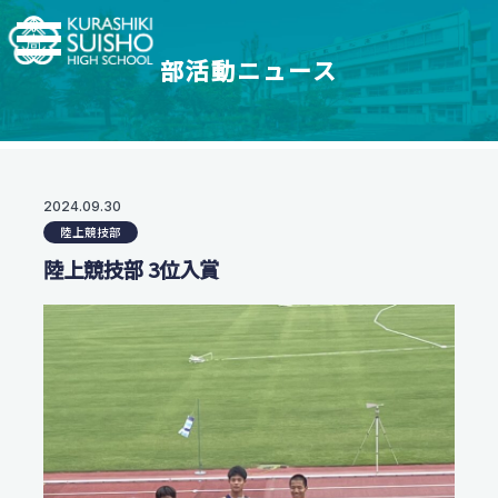
部活動ニュース
学科・コース
学校紹介
【普通科】特別進学コース/進学コース
特進・進学コース
翠松高校の強み
2024.09.30
学校情報
進学コース
陸上競技部
制服紹介
【普通科】創学コース
進学実績
陸上競技部 3位入賞
茶道教育
2.5次元先生図鑑
創学コース 自己探求系
地域との連携
創学コース 福祉探求系
部活動一覧
支援体制
商業科
翠松図鑑
スイッチ！未来を開こう
地域マーケティングコース
部活動一覧
会計マネジメントコース
部活動ニュース
受験生のみなさまへ
情報プログラミングコース
生活科学科
お知らせ
オープンスクール・入試情報