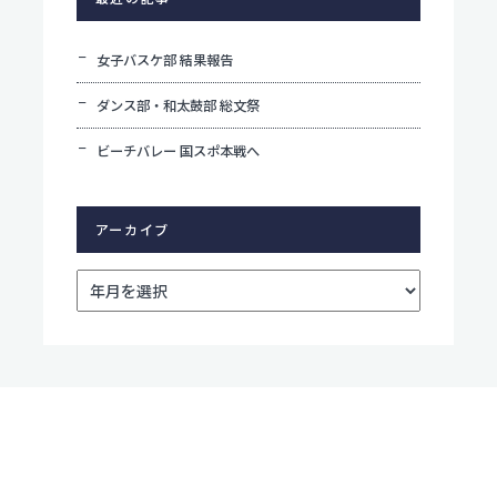
女子バスケ部 結果報告
ダンス部・和太鼓部 総文祭
ビーチバレー 国スポ本戦へ
アーカイブ