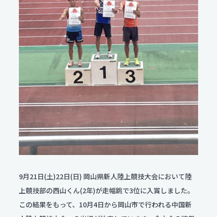
服飾コーディネートコース
今後のスケジュール
食物クリエイトコース
お問い合わせ
翠松ニュース
資料請求
保育デザインコース
在校生・保護者のみなさま
看護科
各種証明書発行
部活動ニュース
看護科（⾼校課程）
資料請求
専攻科（専攻科課程）
よくある質問
学校評価
交通アクセス
学校施設耐震化への取り組み状況
9月21日(土)22日(日) 岡山県新人陸上競技大会において陸
教職員募集
上競技部の西山くん(2年)が走幅跳で3位に入賞しました。
この結果をもって、10月4日から岡山市で行われる中国新
関連リンク