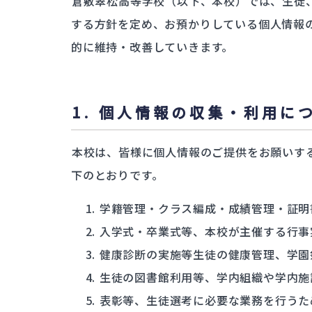
倉敷翠松高等学校（以下、本校）では、生徒
支援体
会計マネジメントコース
する方針を定め、お預かりしている個人情報
翠松図
情報プログラミングコース
的に維持・改善していきます。
生活科学科
進
服飾コーディネートコース
食物クリエイトコース
1. 個人情報の収集・利用に
保育デザインコース
部
看護科
本校は、皆様に個人情報のご提供をお願いす
看護科（⾼校課程）
部活動
下のとおりです。
専攻科（専攻科課程）
学籍管理・クラス編成・成績管理・証明
入学式・卒業式等、本校が主催する行事
健康診断の実施等生徒の健康管理、学園
生徒の図書館利用等、学内組織や学内施
表彰等、生徒選考に必要な業務を行うた