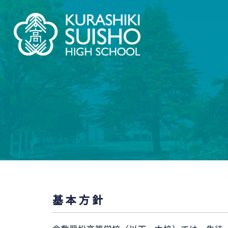
学科・コース
学
【普通科】特別進学コース/進学コース
学校情
制服紹
特進・進学コース
2.5次
進学コース
【普通科】創学コース
創学コース 自己探求系
翠
創学コース 福祉探求系
基本方針
茶道教
商業科
地域と
地域マーケティングコース