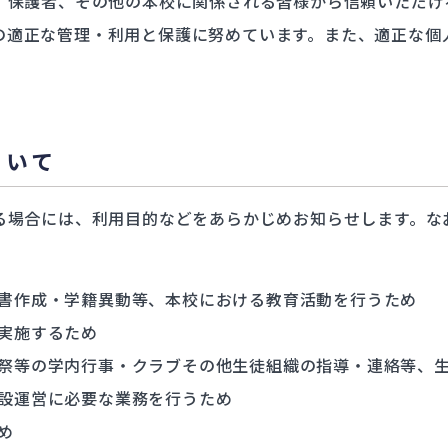
、保護者、その他の本校に関係される皆様から信頼いただけ
制
の適正な管理・利用と保護に努めています。また、適正な個
鑑
学実績
ついて
活動一覧
る場合には、利用目的などをあらかじめお知らせします。な
ニュース
書作成・学籍異動等、本校における教育活動を行うため
実施するため
祭等の学内行事・クラブその他生徒組織の指導・連絡等、
設運営に必要な業務を行うため
め