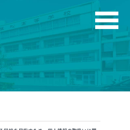
こう
お知らせ
翠松ニュース
在校生・保護者のみなさま
部活動ニュース
お問い合わせ
各種証明書発行
資料請求
よくある質問