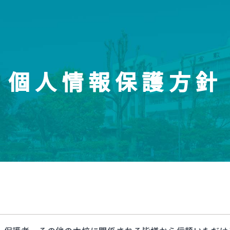
個人情報保護方針
校紹介
スイッチ！未来を開
報
受験生のみなさまへ
介
元先生図鑑
オープンスクール・入試情報
今後のスケジュール
松高校の強み
資料請求
育
の連携