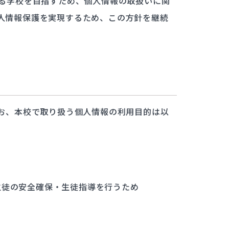
る学校を目指すため、個人情報の取扱いに関
学校評価
人情報保護を実現するため、この方針を継続
交通アクセス
学校施設耐震化への取り組み状況
教職員募集
関連リンク
個人情報保護方針
サイトポリシー
お、本校で取り扱う個人情報の利用目的は以
生徒の安全確保・生徒指導を行うため