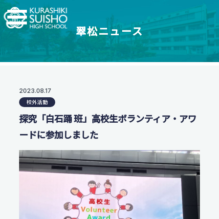
翠松ニュース
学科・コース
学校紹介
【普通科】特別進学コース/進学コース
特進・進学コース
翠松高校の強み
2023.08.17
学校情報
進学コース
校外活動
制服紹介
【普通科】創学コース
進学実績
探究「白石踊 班」高校生ボランティア・アワ
茶道教育
2.5次元先生図鑑
創学コース 自己探求系
ードに参加しました
地域との連携
創学コース 福祉探求系
部活動一覧
支援体制
商業科
翠松図鑑
スイッチ！未来を開こう
地域マーケティングコース
部活動一覧
会計マネジメントコース
部活動ニュース
受験生のみなさまへ
情報プログラミングコース
生活科学科
お知らせ
オープンスクール・入試情報