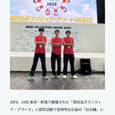
服飾コーディネートコース
今後のスケジュール
食物クリエイトコース
お問い合わせ
翠松ニュース
資料請求
保育デザインコース
在校生・保護者のみなさま
看護科
各種証明書発行
部活動ニュース
看護科（⾼校課程）
資料請求
専攻科（専攻科課程）
よくある質問
学校評価
交通アクセス
学校施設耐震化への取り組み状況
教職員募集
8月9、10日 東京・新宿で開催された「高校生ボランティ
ア・アワード」に探究活動で笠岡市白石島の「白石踊」に
関連リンク