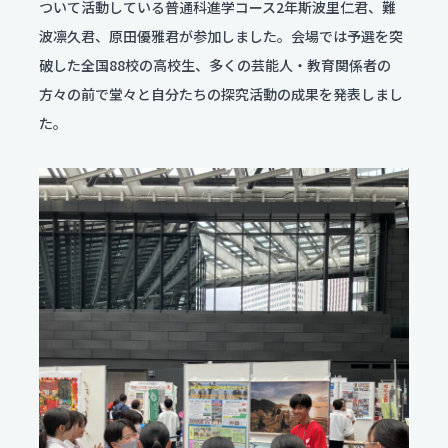
ついて活動している普通科進学コース2年斯波里仁君、難
波凛久君、原田優雅君が参加しました。会場では予選を突
個人情報保護方針
破した全国88校の高校生、多くの芸能人・教育関係者の
サイトポリシー
方々の前で堂々と自分たちの探究活動の成果を発表しまし
た。