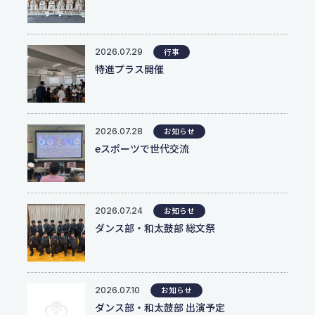
服飾コーディネートコース
今後のスケジュール
食物クリエイトコース
お問い合わせ
翠松ニュース
資料請求
保育デザインコース
在校生・保護者のみなさま
2026.07.29
行事
看護科
各種証明書発行
特進プラス開催
部活動ニュース
看護科（⾼校課程）
資料請求
専攻科（専攻科課程）
よくある質問
2026.07.28
お知らせ
eスポーツで世代交流
学校評価
交通アクセス
2026.07.24
お知らせ
ダンス部・和太鼓部 総文祭
学校施設耐震化への取り組み状況
教職員募集
2026.07.10
お知らせ
ダンス部・和太鼓部 出演予定
関連リンク