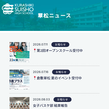
翠松ニュース
学科・コース
学校紹介
【普通科】特別進学コース/進学コース
特進・進学コース
2026.07.11
お知らせ
翠松高校の強み
学校情報
進学コース
第2回オープンスクール受付中
制服紹介
【普通科】創学コース
進学実績
茶道教育
2.5次元先生図鑑
創学コース 自己探求系
地域との連携
創学コース 福祉探求系
部活動一覧
2026.07.16
お知らせ
支援体制
商業科
倉敷翠松 夏のイベント受付中
翠松図鑑
スイッチ！未来を開こう
地域マーケティングコース
部活動一覧
会計マネジメントコース
部活動ニュース
受験生のみなさまへ
情報プログラミングコース
2026.08.03
お知らせ
生活科学科
女子バスケ部 結果報告
お知らせ
オープンスクール・入試情報