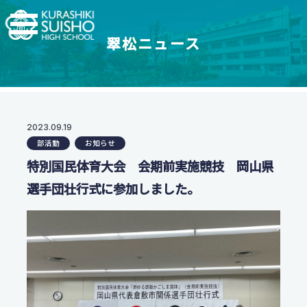
翠松ニュース
学科・コース
学校紹介
【普通科】特別進学コース/進学コース
特進・進学コース
翠松高校の強み
2023.09.19
学校情報
進学コース
部活動
お知らせ
制服紹介
【普通科】創学コース
進学実績
特別国民体育大会 会期前実施競技 岡山県
茶道教育
2.5次元先生図鑑
創学コース 自己探求系
選手団壮行式に参加しました。
地域との連携
創学コース 福祉探求系
部活動一覧
支援体制
商業科
翠松図鑑
スイッチ！未来を開こう
地域マーケティングコース
部活動一覧
会計マネジメントコース
部活動ニュース
受験生のみなさまへ
情報プログラミングコース
生活科学科
お知らせ
オープンスクール・入試情報