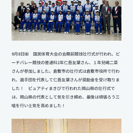
服飾コーディネートコース
今後のスケジュール
食物クリエイトコース
お問い合わせ
翠松ニュース
資料請求
保育デザインコース
在校生・保護者のみなさま
看護科
各種証明書発行
部活動ニュース
看護科（⾼校課程）
資料請求
専攻科（専攻科課程）
9月8日㈮ 国民体育大会の会期前競技壮行式が行われ、ビ
よくある質問
ーチバレー競技の普通科2年仁吾友葉さん、１年兒嶋二菜
さんが参加しました。倉敷市の壮行式は倉敷市役所で行わ
学校評価
れ、選手団を代表して仁吾友葉さんが奨励金を受け取りま
交通アクセス
した！ ピュアティまきびで行われた岡山県の壮行式で
は、岡山県の代表として気を引き締め、最後は頑張ろう三
学校施設耐震化への取り組み状況
唱を行い士気を高めました！
教職員募集
関連リンク