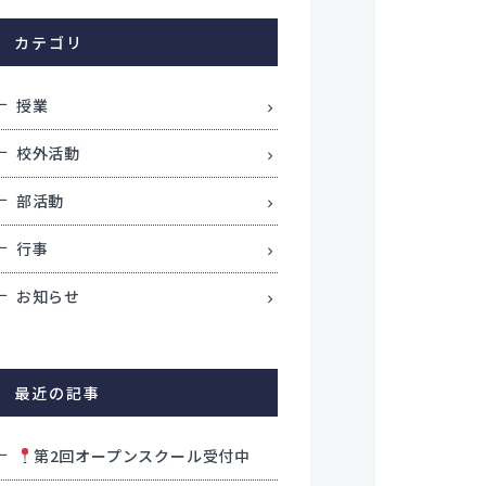
学校評価
カテゴリ
交通アクセス
学校施設耐震化への取り組み状況
授業
教職員募集
関連リンク
校外活動
個人情報保護方針
部活動
サイトポリシー
行事
お知らせ
最近の記事
第2回オープンスクール受付中