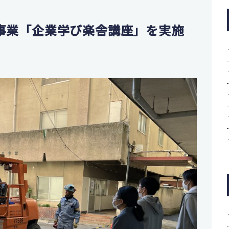
制
鑑
事業「企業学び楽舎講座」を実施
学実績
活動一覧
ニュース