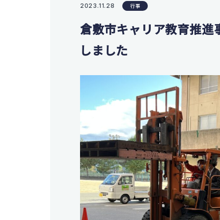
支援体
2023.11.28
行事
会計マネジメントコース
翠松図
情報プログラミングコース
倉敷市キャリア教育推進
生活科学科
しました
進
服飾コーディネートコース
食物クリエイトコース
保育デザインコース
部
看護科
看護科（⾼校課程）
部活動
専攻科（専攻科課程）