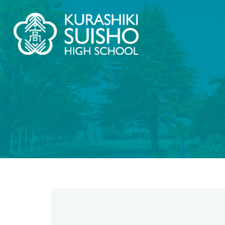
学科・コース
学
【普通科】特別進学コース/進学コース
学校情
制服紹
特進・進学コース
2.5次
進学コース
【普通科】創学コース
創学コース 自己探求系
翠
創学コース 福祉探求系
茶道教
商業科
地域と
地域マーケティングコース