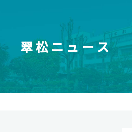
翠松ニュース
校紹介
スイッチ！未来を開
報
受験生のみなさまへ
介
元先生図鑑
オープンスクール・入試情報
今後のスケジュール
松高校の強み
資料請求
育
の連携