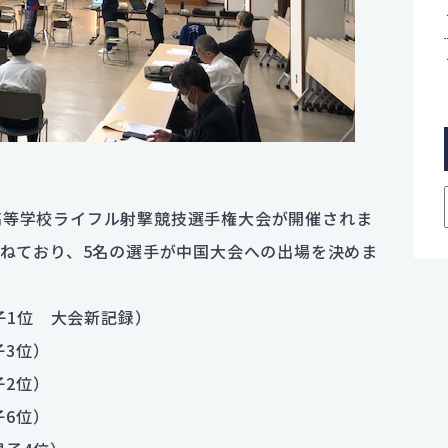
県高等学校ライフル射撃競技選手権大会が開催されま
ねており、5名の選手が中国大会への出場を決めま
子1位 大会新記録）
子3位）
子2位）
子6位）