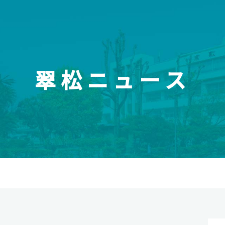
翠松ニュース
校紹介
スイッチ！未来を開
報
受験生のみなさまへ
介
元先生図鑑
オープンスクール・入試情報
今後のスケジュール
松高校の強み
資料請求
育
の連携