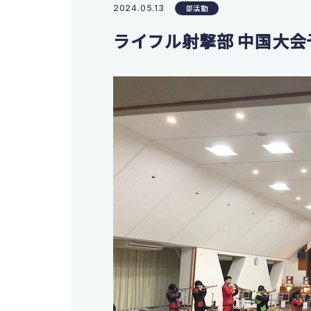
支援体
2024.05.13
部活動
会計マネジメントコース
翠松図
情報プログラミングコース
ライフル射撃部 中国大会
生活科学科
進
服飾コーディネートコース
食物クリエイトコース
保育デザインコース
部
看護科
看護科（⾼校課程）
部活動
専攻科（専攻科課程）