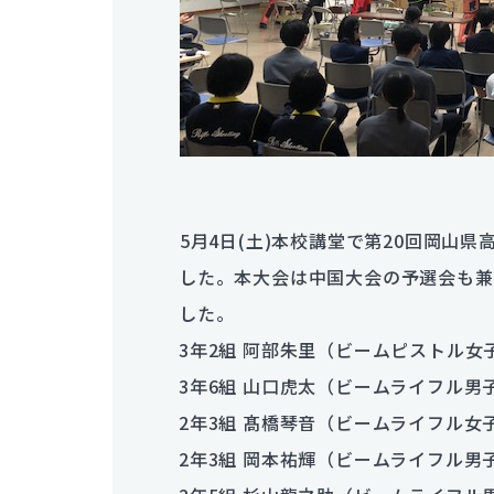
5月4日(土)本校講堂で第20回岡山
した。本大会は中国大会の予選会も兼
した。
3年2組 阿部朱里（ビームピストル女
3年6組 山口虎太（ビームライフル男
2年3組 髙橋琴音（ビームライフル女
2年3組 岡本祐輝（ビームライフル男