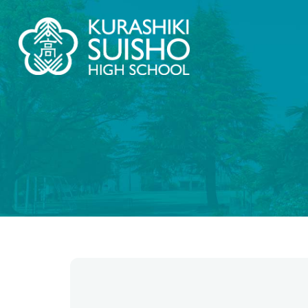
学科・コース
学
【普通科】特別進学コース/進学コース
学校情
制服紹
特進・進学コース
2.5次
進学コース
【普通科】創学コース
創学コース 自己探求系
翠
創学コース 福祉探求系
茶道教
商業科
地域と
地域マーケティングコース