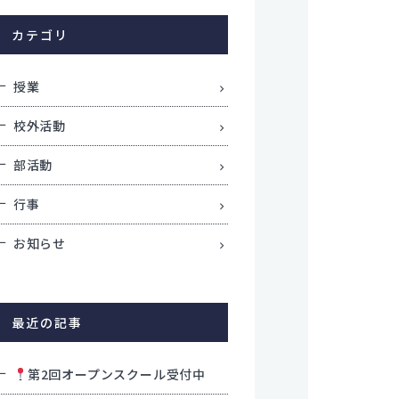
学校評価
カテゴリ
交通アクセス
学校施設耐震化への取り組み状況
授業
教職員募集
関連リンク
校外活動
個人情報保護方針
部活動
サイトポリシー
行事
お知らせ
最近の記事
第2回オープンスクール受付中