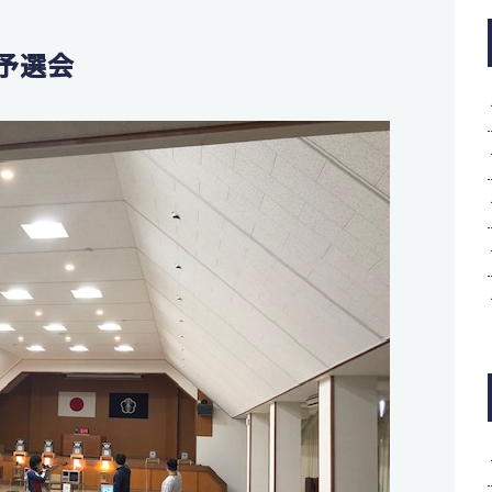
制
鑑
予選会
学実績
活動一覧
ニュース