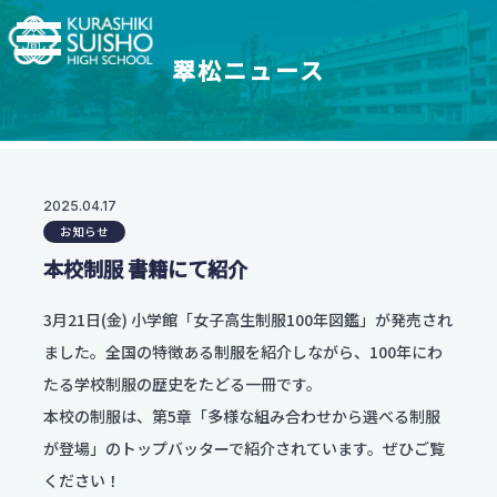
翠松ニュース
学科・コース
学校紹介
【普通科】特別進学コース/進学コース
特進・進学コース
翠松高校の強み
2025.04.17
学校情報
進学コース
お知らせ
制服紹介
【普通科】創学コース
進学実績
本校制服 書籍にて紹介
茶道教育
2.5次元先生図鑑
創学コース 自己探求系
地域との連携
創学コース 福祉探求系
部活動一覧
3月21日(金) 小学館「女子高生制服100年図鑑」が発売され
支援体制
商業科
ました。全国の特徴ある制服を紹介しながら、100年にわ
翠松図鑑
スイッチ！未来を開こう
地域マーケティングコース
部活動一覧
たる学校制服の歴史をたどる一冊です。
会計マネジメントコース
部活動ニュース
本校の制服は、第5章「多様な組み合わせから選べる制服
受験生のみなさまへ
情報プログラミングコース
が登場」のトップバッターで紹介されています。ぜひご覧
生活科学科
ください！
お知らせ
オープンスクール・入試情報