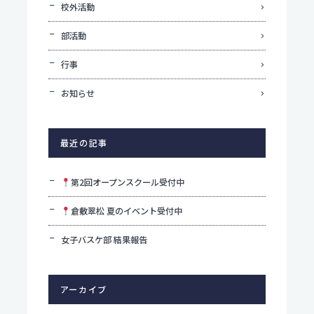
校外活動
個人情報保護方針
部活動
サイトポリシー
行事
お知らせ
最近の記事
第2回オープンスクール受付中
倉敷翠松 夏のイベント受付中
女子バスケ部 結果報告
アーカイブ