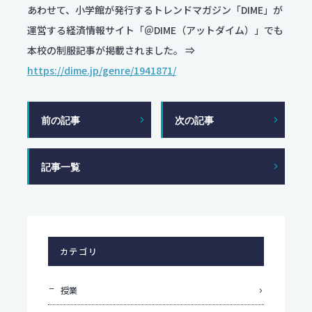
服飾コーディネートコース
あわせて、小学館が発行するトレンドマガジン「DIME」が
今後のスケジュール
食物クリエイトコース
お問い合わせ
運営する経済情報サイト「＠DIME（アットダイム）」でも
翠松ニュース
資料請求
保育デザインコース
本校の制服記事が掲載されました。 ⇒
在校生・保護者のみなさま
看護科
各種証明書発行
https://dime.jp/genre/1941871/
部活動ニュース
看護科（⾼校課程）
資料請求
専攻科（専攻科課程）
前の記事
次の記事
よくある質問
学校評価
記事一覧
交通アクセス
学校施設耐震化への取り組み状況
カテゴリ
教職員募集
授業
関連リンク