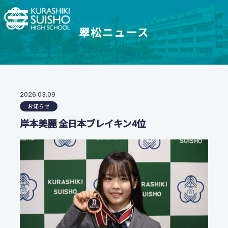
翠松ニュース
学科・コース
学校紹介
【普通科】特別進学コース/進学コース
特進・進学コース
翠松高校の強み
2026.03.09
学校情報
進学コース
お知らせ
制服紹介
【普通科】創学コース
進学実績
岸本美麗 全日本ブレイキン4位
茶道教育
2.5次元先生図鑑
創学コース 自己探求系
地域との連携
創学コース 福祉探求系
部活動一覧
支援体制
商業科
翠松図鑑
スイッチ！未来を開こう
地域マーケティングコース
部活動一覧
会計マネジメントコース
部活動ニュース
受験生のみなさまへ
情報プログラミングコース
生活科学科
お知らせ
オープンスクール・入試情報