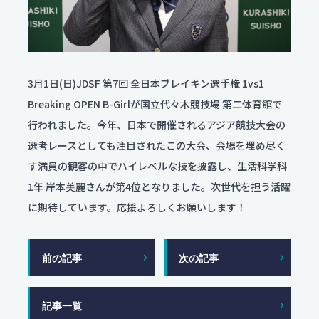
服飾コーディネートコース
今後のスケジュール
食物クリエイトコース
お問い合わせ
翠松ニュース
資料請求
保育デザインコース
在校生・保護者のみなさま
看護科
各種証明書発行
部活動ニュース
看護科（⾼校課程）
3月1日(日)JDSF 第7回 全⽇本ブレイキン選⼿権 1vs1
資料請求
専攻科（専攻科課程）
Breaking OPEN B-Girlが国立代々木競技場 第二体育館で
行われました。今年、日本で開催されるアジア競技大会の
よくある質問
選考レースとしても注目されたこの大会、会場を埋め尽く
す満員の観客の中でハイレベルな技を披露し、生活科学科
学校評価
1年 岸本美麗さんが第4位となりました。次世代を担う活躍
交通アクセス
に期待しています。応援よろしくお願いします！
学校施設耐震化への取り組み状況
前の記事
次の記事
教職員募集
記事一覧
関連リンク