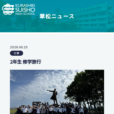
翠松ニュース
学科・コース
学校紹介
【普通科】特別進学コース/進学コース
特進・進学コース
翠松高校の強み
2026.06.25
学校情報
進学コース
行事
制服紹介
【普通科】創学コース
進学実績
2年生 修学旅行
茶道教育
2.5次元先生図鑑
創学コース 自己探求系
地域との連携
創学コース 福祉探求系
部活動一覧
支援体制
商業科
翠松図鑑
スイッチ！未来を開こう
地域マーケティングコース
部活動一覧
会計マネジメントコース
部活動ニュース
受験生のみなさまへ
情報プログラミングコース
生活科学科
お知らせ
オープンスクール・入試情報