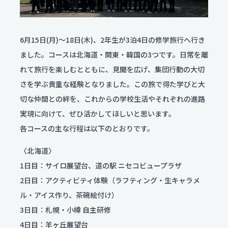
服飾コーディネートコース
今後のスケジュール
食物クリエイトコース
お問い合わせ
翠松ニュース
資料請求
保育デザインコース
在校生・保護者のみなさま
6月15日(月)〜18日(木)、2年生が3泊4日の修学旅行へ行き
看護科
各種証明書発行
部活動ニュース
ました。コースは北海道・関東・韓国の3つです。日常を離
看護科（⾼校課程）
れて旅行を楽しむとともに、見聞を広げ、集団行動の大切
資料請求
専攻科（専攻科課程）
さを学ぶ貴重な経験となりました。この旅で得た学びと大
よくある質問
切な仲間との絆を、これからの学校生活やそれぞれの進路
実現に向けて、ぜひ活かしてほしいと思います。
学校評価
各コースの主な行程は以下のとおりです。
交通アクセス
〈北海道〉
1日目：サイロ展望台、道の駅 ニセコビュープラザ
学校施設耐震化への取り組み状況
2日目：アクティビティ体験（ラフティング・生キャラメ
ル・アイス作り、茶碗絵付け）
教職員募集
3日目：札幌・小樽 自主研修
関連リンク
4日目：羊ヶ丘展望台