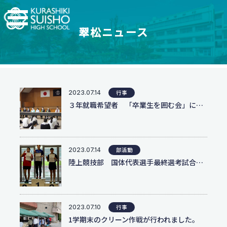
翠松ニュース
学科・コース
学校紹介
【普通科】特別進学コース/進学コース
特進・進学コース
2023.07.14
行事
翠松高校の強み
学校情報
進学コース
３年就職希望者 「卒業生を囲む会」に参加しました
制服紹介
【普通科】創学コース
進学実績
茶道教育
2.5次元先生図鑑
創学コース 自己探求系
地域との連携
創学コース 福祉探求系
部活動一覧
2023.07.14
部活動
支援体制
商業科
陸上競技部 国体代表選手最終選考試合にて優勝!
翠松図鑑
スイッチ！未来を開こう
地域マーケティングコース
部活動一覧
会計マネジメントコース
部活動ニュース
受験生のみなさまへ
情報プログラミングコース
2023.07.10
行事
生活科学科
1学期末のクリーン作戦が行われました。
お知らせ
オープンスクール・入試情報