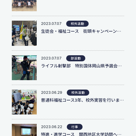
個人情報保護方針
2023.07.07
校外活動
サイトポリシー
生徒会・福祉コース 街頭キャンペーンボランティアに参加
2023.07.07
部活動
ライフル射撃部 特別国体岡山県予選会で県代表 中国大会出場決定
2023.06.29
校外活動
普通科福祉コース3年、校外実習を行いました
2023.06.22
行事
特進・進学コース 関西地区大学訪問へ行きました