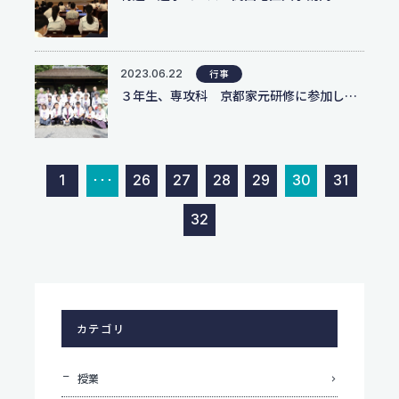
2023.06.22
行事
３年生、専攻科 京都家元研修に参加しました
1
･･･
26
27
28
29
30
31
32
カテゴリ
授業