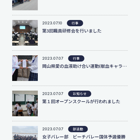
服飾コーディネートコース
今後のスケジュール
食物クリエイトコース
お問い合わせ
翠松ニュース
資料請求
保育デザインコース
在校生・保護者のみなさま
2023.07.10
行事
看護科
各種証明書発行
第3回職員研修会を行いました
部活動ニュース
看護科（⾼校課程）
資料請求
専攻科（専攻科課程）
よくある質問
2023.07.07
行事
岡山県愛の血液助け合い運動(献血キャラバン隊訪問)が行われました
学校評価
交通アクセス
2023.07.07
お知らせ
第１回オープンスクールが行われました
学校施設耐震化への取り組み状況
教職員募集
2023.07.07
部活動
女子バレー部 ビーチバレー国体予選優勝
関連リンク