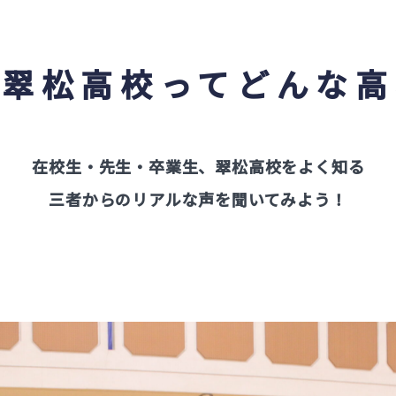
制
鑑
敷翠松高校ってどんな高
学実績
活動一覧
在校生・先生・卒業生、翠松高校をよく知る
三者からのリアルな声を聞いてみよう！
ニュース