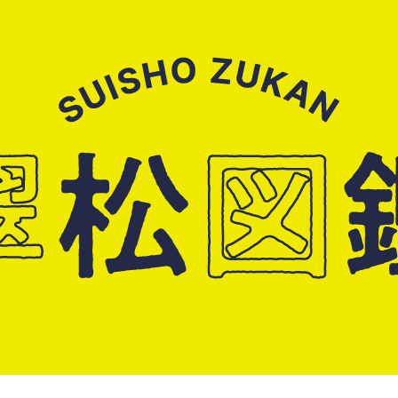
校紹介
スイッチ！未来を開
報
受験生のみなさまへ
介
元先生図鑑
オープンスクール・入試情報
今後のスケジュール
松高校の強み
資料請求
育
の連携