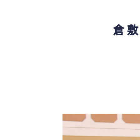
支援体
会計マネジメントコース
翠松図
情報プログラミングコース
倉
生活科学科
進
服飾コーディネートコース
食物クリエイトコース
保育デザインコース
部
看護科
看護科（⾼校課程）
部活動
専攻科（専攻科課程）