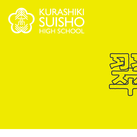
学科・コース
学
【普通科】特別進学コース/進学コース
学校情
制服紹
特進・進学コース
2.5次
進学コース
【普通科】創学コース
創学コース 自己探求系
翠
創学コース 福祉探求系
茶道教
商業科
地域と
地域マーケティングコース