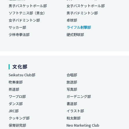
男子バスケットボール部
女子バスケットボール部
ソフトテニス部（男女）
男子バドミントン部
女子バドミントン部
卓球部
サッカー部
ライフル射撃部
少林寺拳法部
硬式野球部
文化部
Seikatsu Club部
合唱部
吹奏楽部
放送部
茶道部
写真部
ワープロ部
ガーデニング部
ダンス部
書道部
JRC部
イラスト部
クッキング部
和太鼓部
保育研究部
Neo Marketing Club