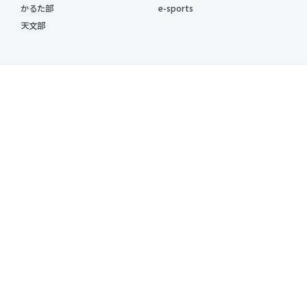
かるた部
e-sports
天文部