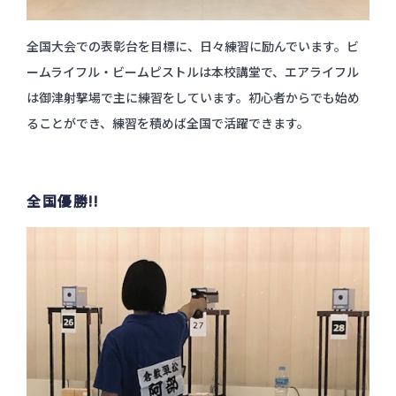
服飾コーディネートコース
今後のスケジュール
食物クリエイトコース
お問い合わせ
翠松ニュース
全国大会での表彰台を目標に、日々練習に励んでいます。ビ
資料請求
保育デザインコース
在校生・保護者のみなさま
ームライフル・ビームピストルは本校講堂で、エアライフル
看護科
各種証明書発行
部活動ニュース
は御津射撃場で主に練習をしています。初心者からでも始め
看護科（⾼校課程）
ることができ、練習を積めば全国で活躍できます。
資料請求
専攻科（専攻科課程）
よくある質問
全国優勝!!
学校評価
交通アクセス
学校施設耐震化への取り組み状況
教職員募集
関連リンク