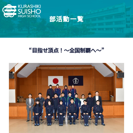
部活動一覧
学科・コース
学校紹介
【普通科】特別進学コース/進学コース
“目指せ頂点！～全国制覇へ～”
特進・進学コース
翠松高校の強み
学校情報
進学コース
制服紹介
【普通科】創学コース
進学実績
茶道教育
2.5次元先生図鑑
創学コース 自己探求系
地域との連携
創学コース 福祉探求系
部活動一覧
支援体制
商業科
翠松図鑑
スイッチ！未来を開こう
地域マーケティングコース
部活動一覧
会計マネジメントコース
部活動ニュース
受験生のみなさまへ
情報プログラミングコース
生活科学科
お知らせ
オープンスクール・入試情報